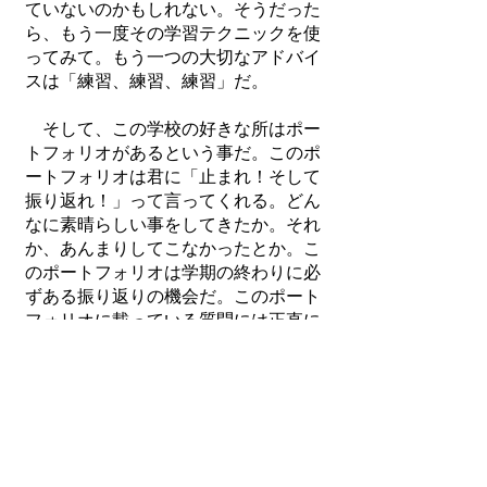
ていないのかもしれない。そうだった
ら、もう一度その学習テクニックを使
ってみて。もう一つの大切なアドバイ
スは「練習、練習、練習」だ。
そして、この学校の好きな所はポー
トフォリオがあるという事だ。このポ
ートフォリオは君に「止まれ！そして
振り返れ！」って言ってくれる。どん
なに素晴らしい事をしてきたか。それ
か、あんまりしてこなかったとか。こ
のポートフォリオは学期の終わりに必
ずある振り返りの機会だ。このポート
フォリオに載っている質問には正直に
答えて。３者面談でこのポートフォリ
オを発表するが、あくまでも自分に正
直に。それはいくら嘘をついたってそ
れが嘘だって事は自分がよくわかって
いるはずだから。よく生徒に言われ
た。「先生は三者面談の時に何も話さ