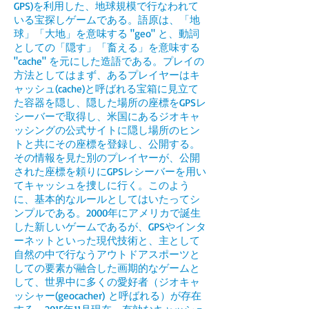
GPS)を利用した、地球規模で行なわれて
いる宝探しゲームである。語原は、「地
球」「大地」を意味する "geo" と、動詞
としての「隠す」「畜える」を意味する
"cache" を元にした造語である。プレイの
方法としてはまず、あるプレイヤーはキ
ャッシュ(cache)と呼ばれる宝箱に見立て
た容器を隠し、隠した場所の座標をGPSレ
シーバーで取得し、米国にあるジオキャ
ッシングの公式サイトに隠し場所のヒン
トと共にその座標を登録し、公開する。
その情報を見た別のプレイヤーが、公開
された座標を頼りにGPSレシーバーを用い
てキャッシュを捜しに行く。このよう
に、基本的なルールとしてはいたってシ
ンプルである。2000年にアメリカで誕生
した新しいゲームであるが、GPSやインタ
ーネットといった現代技術と、主として
自然の中で行なうアウトドアスポーツと
しての要素が融合した画期的なゲームと
して、世界中に多くの愛好者（ジオキャ
ッシャー(geocacher) と呼ばれる）が存在