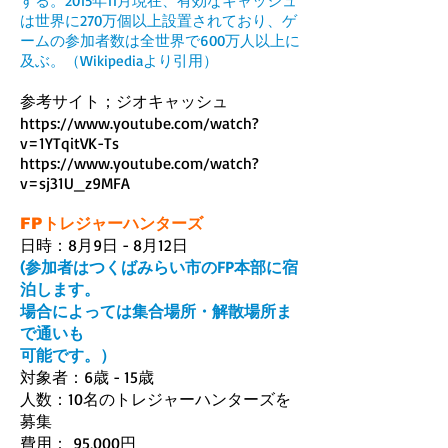
する。2015年11月現在、有効なキャッシュ
は世界に270万個以上設置されており、ゲ
ームの参加者数は全世界で600万人以上に
及ぶ。（Wikipediaより引用）
参考サイト；ジオキャッシュ
https://www.youtube.com/watch?
v=1YTqitVK-Ts
https://www.youtube.com/watch?
v=sj31U_z9MFA
FPトレジャーハンターズ
日時：8月9日 - 8月12日
(参加者はつくばみらい市のFP本部に宿
泊します。
場合に
よっては集合場所・解散場所ま
で通いも
可能です。）
対象者：6歳 - 15歳
人数：10名のトレジャーハンターズを
募集
費用： 95,000円