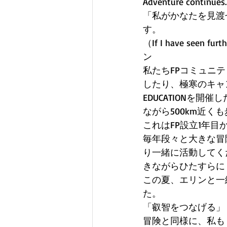
Adventure conti
「私がかなたを見渡
す。
（If I have seen fu
ン 
私たちFPコミュニ
したり、極寒のキャ
EDUCATIONを
ながら500km近
これはFP設立1年目
毎年段々と大きな冒
り一緒に活動してく
きながらひたすらに
この夏、エリンと一
た。 
「叡智をつなげる」
冒険と同様に、私も