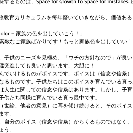
は、Space for Growth to Space for mistak
た冒険教育カリキュラムを毎年磨いていきながら、価値あ
ily color – 家族の色を出していこう！」 
に素敵なご家族ばかりです！もっと家族色を出していい
、子供のニーズを見極め、「ウチの方針なので」が良い
猛突進しても良いと思います。大胆に！ 
んでいけるものがボイスです。ボイスは（信念や信条）
なるものです。子供たちはこのボイスを育んでいる真っ
は人生に関しての信念や信条はあります。しかし、子育
子供たち同様に育んでいる真っ最中です。 
（世論、他者の意見）に耳を傾け続けると、そのボイス
ます。 
、自分のボイス（信念や信条）からくるものではなく、
ょう。 