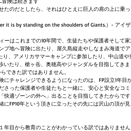
nues…冒険は続きます 
せたのだとしたら、それはひとえに巨人の肩の上に乗っ
rther it is by standing on the shoulders of Giants
ティーはこれまでの10年間で、生徒たちや保護者そして
ンプ地へ冒険に出たり、屋久島縦走やしなまみ海道でア
開催したり、アメリカサマーキャンプに参加したり、中山道
くも歩いたり、槍ヶ岳、奥穂高やジャンダルを目指してき
からできた訳ではありません。 
険にチャレンジできるようになったのは、FP設立1年目
ださった保護者や生徒たちと一緒に、安心と安全なコミ
「快適ゾーンの外へ」出ることを目指してきたからです
緒にFP10年という頂きに立ったその先には沢山の頂が
 
１年目から教育のことがわかっている訳ではありません