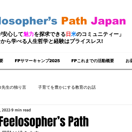
losopher’s
Path
Japan
たちが安心して
魅力
を探求できる
日
米
のコミュニティー」
ーから学べる人生哲学と経験はプライスレス!
要
FPサマーキャンプ2025
FPこれまでの活動概要
お
ロ先生の独り言
子育てを豊かにする教育のお話
, 2022
9 min read
elosopher’s Path