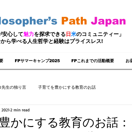
losopher’s
Path
Japan
たちが安心して
魅力
を探求できる
日
米
のコミュニティー」
ーから学べる人生哲学と経験はプライスレス!
要
FPサマーキャンプ2025
FPこれまでの活動概要
お
ロ先生の独り言
子育てを豊かにする教育のお話
, 2021
2 min read
豊かにする教育のお話：