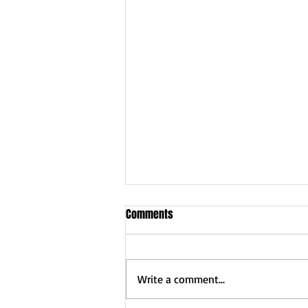
2023年のFeelosopher’s Path
Comments
Adventure continues…冒険は続き
ます 「私がかなたを見渡せたの
だとしたら、それはひとえに巨人
Write a comment...
の肩の上に乗っていたからです。
（If I have seen further it is by